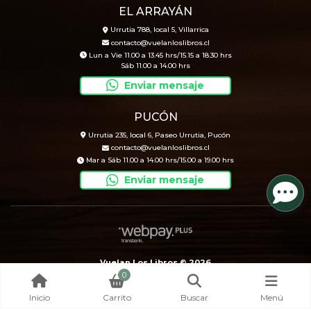
EL ARRAYÁN
Urrutia 788, local 5, Villarrica
contacto@vuelanloslibros.cl
Lun a Vie 11.00 a 13.45 hrs/15.15 a 18.30 hrs
Sáb 11.00 a 14.00 hrs
Enviar mensaje
PUCÓN
Urrutia 235, local 6, Paseo Urrutia, Pucón
contacto@vuelanloslibros.cl
Mar a Sáb 11.00 a 14.00 hrs/15.00 a 19.00 hrs
Enviar mensaje
Vuelan Los Libros © 2026
0
Creado por
Bsale
Inicio
Carrito
Buscar
Menú