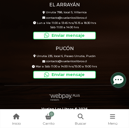
EL ARRAYÁN
Urrutia 788, local 5, Villarrica
contacto@vuelanloslibros.cl
Lun a Vie 11.00 a 13.45 hrs/15.15 a 18.30 hrs
Sáb 11.00 a 14.00 hrs
Enviar mensaje
PUCÓN
Urrutia 235, local 6, Paseo Urrutia, Pucón
contacto@vuelanloslibros.cl
Mar a Sáb 11.00 a 14.00 hrs/15.00 a 19.00 hrs
Enviar mensaje
Vuelan Los Libros © 2026
0
Creado por
Bsale
Inicio
Carrito
Buscar
Menú