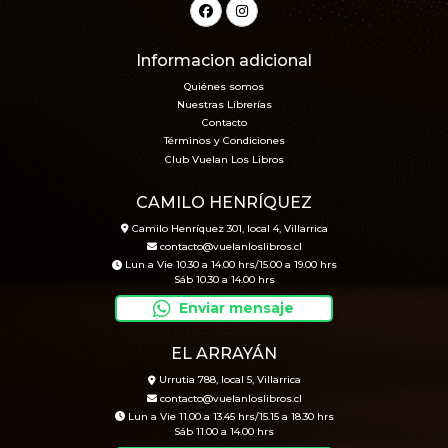
Informacion adicional
Quiénes somos
Nuestras Librerías
Contacto
Términos y Condiciones
Club Vuelan Los Libros
CAMILO HENRÍQUEZ
Camilo Henríquez 301, local 4, Villarrica
contacto@vuelanloslibros.cl
Lun a Vie 10.30 a 14.00 hrs/15.00 a 19.00 hrs
Sáb 10.30 a 14.00 hrs
Enviar mensaje
EL ARRAYÁN
Urrutia 788, local 5, Villarrica
contacto@vuelanloslibros.cl
Lun a Vie 11.00 a 13.45 hrs/15.15 a 18.30 hrs
Sáb 11.00 a 14.00 hrs