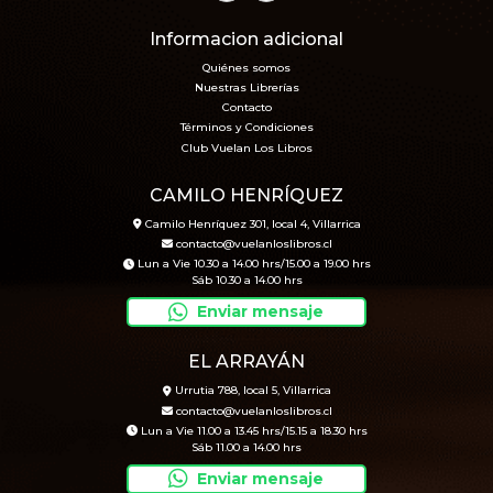
Informacion adicional
Quiénes somos
Nuestras Librerías
Contacto
Términos y Condiciones
Club Vuelan Los Libros
CAMILO HENRÍQUEZ
Camilo Henríquez 301, local 4, Villarrica
contacto@vuelanloslibros.cl
Lun a Vie 10.30 a 14.00 hrs/15.00 a 19.00 hrs
Sáb 10.30 a 14.00 hrs
Enviar mensaje
EL ARRAYÁN
Urrutia 788, local 5, Villarrica
contacto@vuelanloslibros.cl
Lun a Vie 11.00 a 13.45 hrs/15.15 a 18.30 hrs
Sáb 11.00 a 14.00 hrs
Enviar mensaje