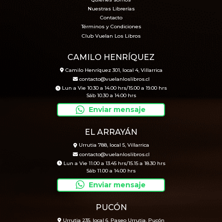
Nuestras Librerías
Contacto
Términos y Condiciones
Club Vuelan Los Libros
CAMILO HENRÍQUEZ
Camilo Henríquez 301, local 4, Villarrica
contacto@vuelanloslibros.cl
Lun a Vie 10.30 a 14.00 hrs/15.00 a 19.00 hrs
Sáb 10.30 a 14.00 hrs
Enviar mensaje
EL ARRAYÁN
Urrutia 788, local 5, Villarrica
contacto@vuelanloslibros.cl
Lun a Vie 11.00 a 13.45 hrs/15.15 a 18.30 hrs
Sáb 11.00 a 14.00 hrs
Enviar mensaje
PUCÓN
Urrutia 235, local 6, Paseo Urrutia, Pucón