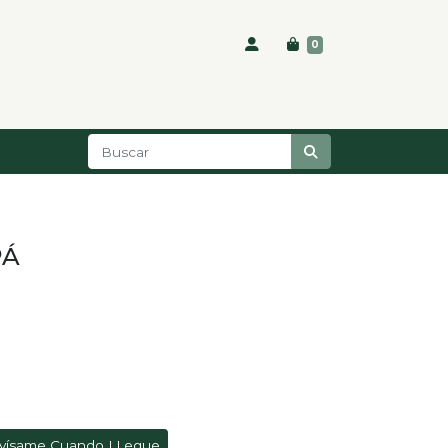
0
PÁ
vísame Cuando LLegue