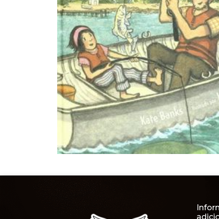
Infor
adici