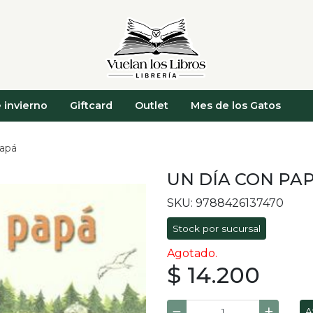
 invierno
Giftcard
Outlet
Mes de los Gatos
papá
UN DÍA CON PA
SKU: 9788426137470
Stock por sucursal
Agotado.
$ 14.200
A