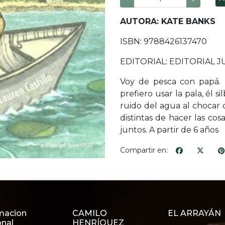
AUTORA: KATE BANKS
ISBN: 9788426137470
EDITORIAL: EDITORIAL
Voy de pesca con papá. 
prefiero usar la pala, él s
ruido del agua al chocar 
distintas de hacer las cos
juntos. A partir de 6 años
Compartir en:
macion
CAMILO
EL ARRAYÁN
onal
HENRÍQUEZ