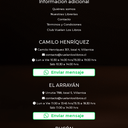
Informacion adicional
Quiénes somos
Nuestras Librerías
Contacto
Términos y Condiciones
Club Vuelan Los Libros
CAMILO HENRÍQUEZ
Camilo Henríquez 301, local 4, Villarrica
contacto@vuelanloslibros.cl
Lun a Vie 10.30 a 14.00 hrs/15.00 a 19.00 hrs
Sáb 10.30 a 14.00 hrs
Enviar mensaje
EL ARRAYÁN
Urrutia 788, local 5, Villarrica
contacto@vuelanloslibros.cl
Lun a Vie 11.00 a 13.45 hrs/15.15 a 18.30 hrs
Sáb 11.00 a 14.00 hrs
Enviar mensaje