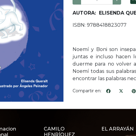
AUTORA: ELISENDA QU
ISBN: 9788418823077
Noemí y Boni son insepara
juntas e incluso hacen 
duerme para no volver a d
Noemí todas sus palabra
encontrar las palabras nec
Compartir en:
macion
CAMILO
EL ARRAYÁN
onal
HENRÍQUEZ