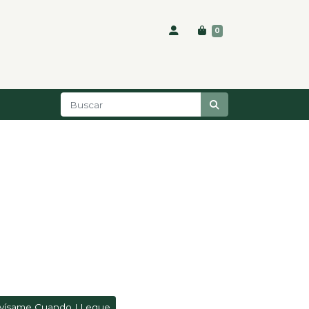
0
vísame Cuando LLegue