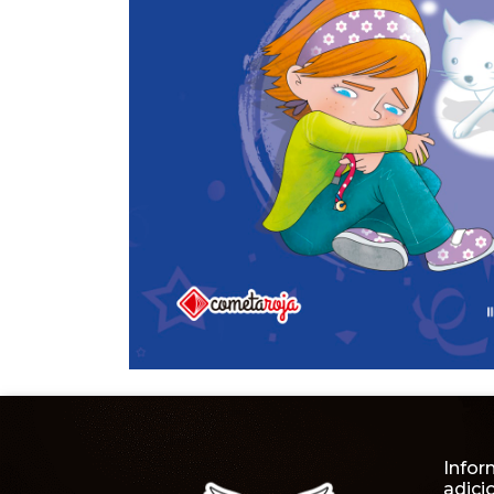
Infor
adici