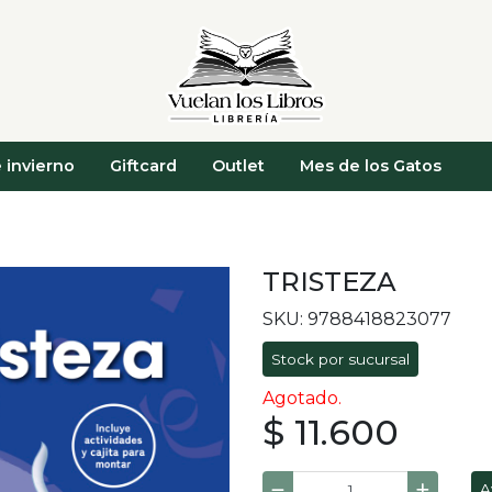
 invierno
Giftcard
Outlet
Mes de los Gatos
TRISTEZA
SKU: 9788418823077
Stock por sucursal
Agotado.
$ 11.600
A