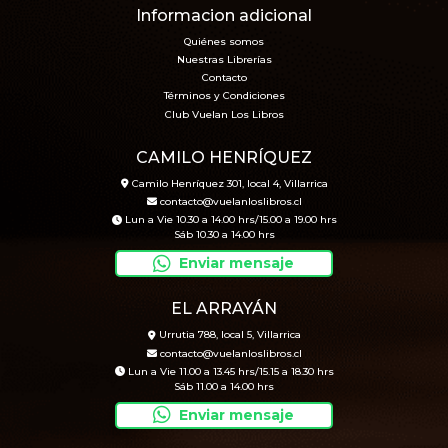
Informacion adicional
Quiénes somos
Nuestras Librerías
Contacto
Términos y Condiciones
Club Vuelan Los Libros
CAMILO HENRÍQUEZ
Camilo Henríquez 301, local 4, Villarrica
contacto@vuelanloslibros.cl
Lun a Vie 10.30 a 14.00 hrs/15.00 a 19.00 hrs
Sáb 10.30 a 14.00 hrs
Enviar mensaje
EL ARRAYÁN
Urrutia 788, local 5, Villarrica
contacto@vuelanloslibros.cl
Lun a Vie 11.00 a 13.45 hrs/15.15 a 18.30 hrs
Sáb 11.00 a 14.00 hrs
Enviar mensaje