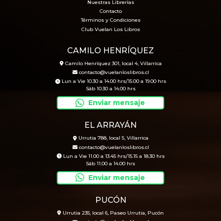
Nuestras Librerías
Contacto
Términos y Condiciones
Club Vuelan Los Libros
CAMILO HENRÍQUEZ
Camilo Henríquez 301, local 4, Villarrica
contacto@vuelanloslibros.cl
Lun a Vie 10.30 a 14.00 hrs/15.00 a 19.00 hrs
Sáb 10.30 a 14.00 hrs
Enviar mensaje
EL ARRAYÁN
Urrutia 788, local 5, Villarrica
contacto@vuelanloslibros.cl
Lun a Vie 11.00 a 13.45 hrs/15.15 a 18.30 hrs
Sáb 11.00 a 14.00 hrs
Enviar mensaje
PUCÓN
Urrutia 235, local 6, Paseo Urrutia, Pucón