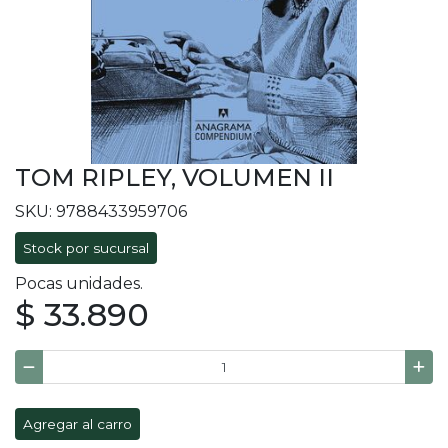
TOM RIPLEY, VOLUMEN II
SKU: 9788433959706
Stock por sucursal
Pocas unidades.
$ 33.890
Agregar al carro