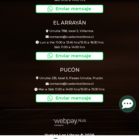
Sáb 10.30 a 14.00 hrs
Enviar mensaje
EL ARRAYÁN
Urrutia 788, local 5, Villarrica
contacto@vuelanloslibros.cl
Lun a Vie 11.00 a 13.45 hrs/15.15 a 18.30 hrs
Sáb 11.00 a 14.00 hrs
Enviar mensaje
PUCÓN
Urrutia 235, local 6, Paseo Urrutia, Pucón
contacto@vuelanloslibros.cl
Mar a Sáb 11.00 a 14.00 hrs/15.00 a 19.00 hrs
Enviar mensaje
Vuelan Los Libros © 2026