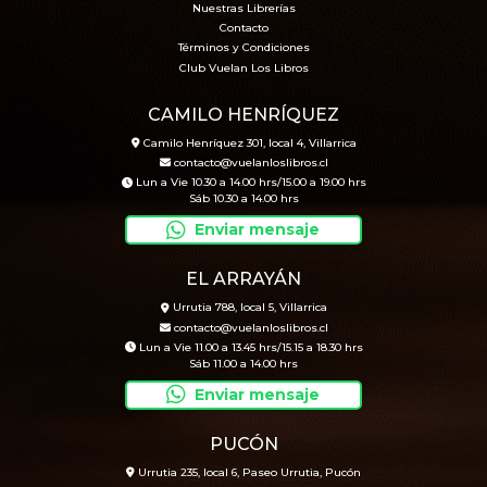
Nuestras Librerías
Contacto
Términos y Condiciones
Club Vuelan Los Libros
CAMILO HENRÍQUEZ
Camilo Henríquez 301, local 4, Villarrica
contacto@vuelanloslibros.cl
Lun a Vie 10.30 a 14.00 hrs/15.00 a 19.00 hrs
Sáb 10.30 a 14.00 hrs
Enviar mensaje
EL ARRAYÁN
Urrutia 788, local 5, Villarrica
contacto@vuelanloslibros.cl
Lun a Vie 11.00 a 13.45 hrs/15.15 a 18.30 hrs
Sáb 11.00 a 14.00 hrs
Enviar mensaje
PUCÓN
Urrutia 235, local 6, Paseo Urrutia, Pucón