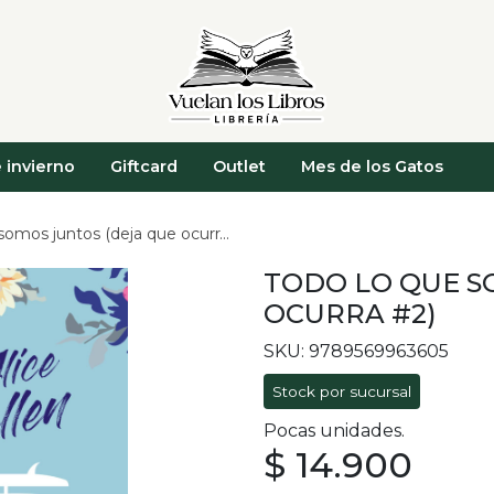
 invierno
Giftcard
Outlet
Mes de los Gatos
omos juntos (deja que ocurra #2)
TODO LO QUE S
OCURRA #2)
SKU: 9789569963605
Stock por sucursal
Pocas unidades.
$ 14.900