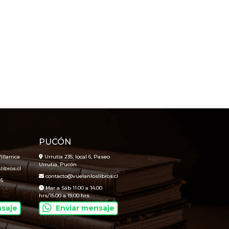
PUCÓN
illarrica
Urrutia 235, local 6, Paseo
Urrutia, Pucón
ibros.cl
contacto@vuelanloslibros.cl
45
Mar a Sáb 11.00 a 14.00
hrs/15.00 a 19.00 hrs
nsaje
Enviar mensaje