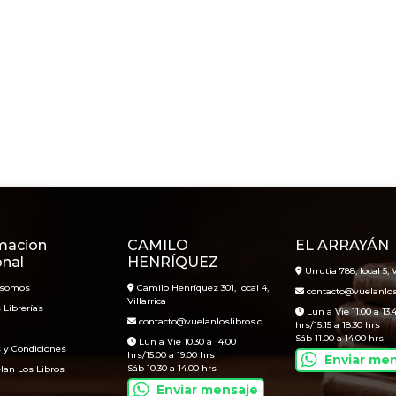
macion
CAMILO
EL ARRAYÁN
onal
HENRÍQUEZ
Urrutia 788, local 5, V
 somos
Camilo Henríquez 301, local 4,
contacto@vuelanlosl
Villarrica
 Librerías
Lun a Vie 11.00 a 13.
contacto@vuelanloslibros.cl
hrs/15.15 a 18.30 hrs
Sáb 11.00 a 14.00 hrs
Lun a Vie 10.30 a 14.00
 y Condiciones
hrs/15.00 a 19.00 hrs
Enviar me
Sáb 10.30 a 14.00 hrs
lan Los Libros
Enviar mensaje