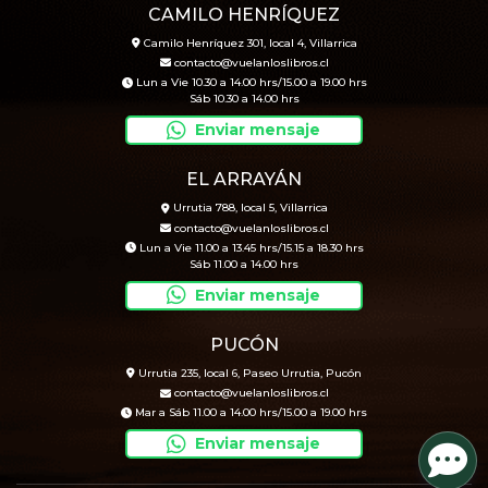
CAMILO HENRÍQUEZ
Camilo Henríquez 301, local 4, Villarrica
contacto@vuelanloslibros.cl
Lun a Vie 10.30 a 14.00 hrs/15.00 a 19.00 hrs
Sáb 10.30 a 14.00 hrs
Enviar mensaje
EL ARRAYÁN
Urrutia 788, local 5, Villarrica
contacto@vuelanloslibros.cl
Lun a Vie 11.00 a 13.45 hrs/15.15 a 18.30 hrs
Sáb 11.00 a 14.00 hrs
Enviar mensaje
PUCÓN
Urrutia 235, local 6, Paseo Urrutia, Pucón
contacto@vuelanloslibros.cl
Mar a Sáb 11.00 a 14.00 hrs/15.00 a 19.00 hrs
Enviar mensaje