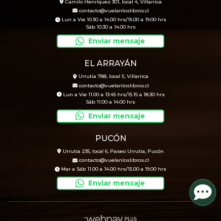
Camilo Henríquez 301, local 4, Villarrica
contacto@vuelanloslibros.cl
Lun a Vie 10.30 a 14.00 hrs/15.00 a 19.00 hrs
Sáb 10.30 a 14.00 hrs
Enviar mensaje
EL ARRAYÁN
Urrutia 788, local 5, Villarrica
contacto@vuelanloslibros.cl
Lun a Vie 11.00 a 13.45 hrs/15.15 a 18.30 hrs
Sáb 11.00 a 14.00 hrs
Enviar mensaje
PUCÓN
Urrutia 235, local 6, Paseo Urrutia, Pucón
contacto@vuelanloslibros.cl
Mar a Sáb 11.00 a 14.00 hrs/15.00 a 19.00 hrs
Enviar mensaje