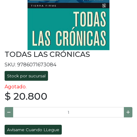
TODAS LAS CRÓNICAS
SKU: 9786071673084
Stock por sucursal
Agotado.
$ 20.800
Avísame Cuando LLegue