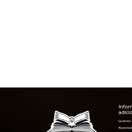
Infor
adici
Quiénes
Nuestras