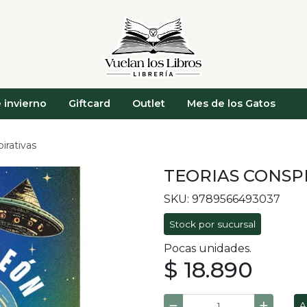
 invierno
Giftcard
Outlet
Mes de los Gatos
irativas
TEORIAS CONSP
SKU: 9789566493037
Stock por sucursal
Pocas unidades.
$ 18.890
A