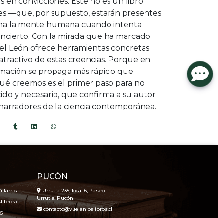
en convicciones. Este no es un libro
es —que, por supuesto, estarán presentes
ona la mente humana cuando intenta
ncierto. Con la mirada que ha marcado
riel León ofrece herramientas concretas
 atractivo de estas creencias. Porque en
rmación se propaga más rápido que
é creemos es el primer paso para no
cido y necesario, que confirma a su autor
narradores de la ciencia contemporánea.
PUCÓN
illarrica
Urrutia 235, local 6, Paseo
Urrutia, Pucón
ibros.cl
contacto@vuelanloslibros.cl
45