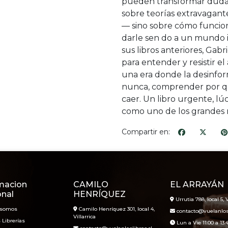
pueden transformar dudas 
sobre teorías extravagant
— sino sobre cómo funci
darle sen do a un mundo i
sus libros anteriores, Gab
para entender y resistir el
una era donde la desinfo
nunca, comprender por qu
caer. Un libro urgente, lú
como uno de los grandes 
Compartir en:
macion
CAMILO
EL ARRAYÁN
onal
HENRÍQUEZ
Urrutia 788, local 5, V
 somos
Camilo Henríquez 301, local 4,
contacto@vuelanlosl
Villarrica
 Librerías
Lun a Vie 11.00 a 13.