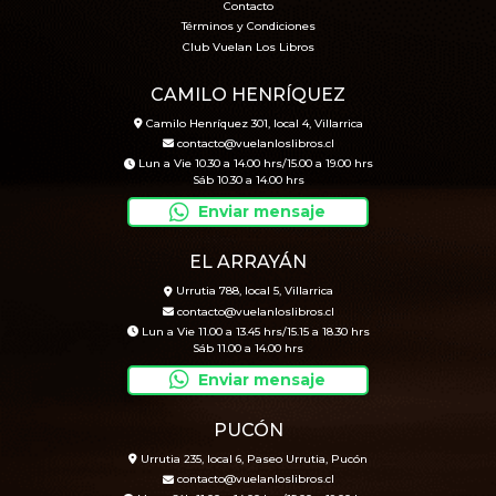
Contacto
Términos y Condiciones
Club Vuelan Los Libros
CAMILO HENRÍQUEZ
Camilo Henríquez 301, local 4, Villarrica
contacto@vuelanloslibros.cl
Lun a Vie 10.30 a 14.00 hrs/15.00 a 19.00 hrs
Sáb 10.30 a 14.00 hrs
Enviar mensaje
EL ARRAYÁN
Urrutia 788, local 5, Villarrica
contacto@vuelanloslibros.cl
Lun a Vie 11.00 a 13.45 hrs/15.15 a 18.30 hrs
Sáb 11.00 a 14.00 hrs
Enviar mensaje
PUCÓN
Urrutia 235, local 6, Paseo Urrutia, Pucón
contacto@vuelanloslibros.cl