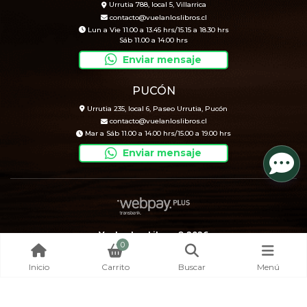
Urrutia 788, local 5, Villarrica
contacto@vuelanloslibros.cl
Lun a Vie 11.00 a 13.45 hrs/15.15 a 18.30 hrs
Sáb 11.00 a 14.00 hrs
Enviar mensaje
PUCÓN
Urrutia 235, local 6, Paseo Urrutia, Pucón
contacto@vuelanloslibros.cl
Mar a Sáb 11.00 a 14.00 hrs/15.00 a 19.00 hrs
Enviar mensaje
Vuelan Los Libros © 2026
0
Creado por
Bsale
Inicio
Carrito
Buscar
Menú