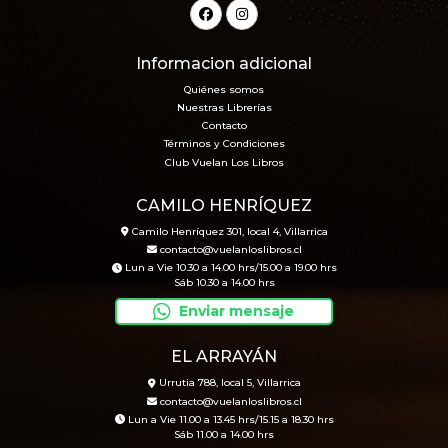
Informacion adicional
Quiénes somos
Nuestras Librerías
Contacto
Términos y Condiciones
Club Vuelan Los Libros
CAMILO HENRÍQUEZ
Camilo Henríquez 301, local 4, Villarrica
contacto@vuelanloslibros.cl
Lun a Vie 10.30 a 14.00 hrs/15.00 a 19.00 hrs
Sáb 10.30 a 14.00 hrs
Enviar mensaje
EL ARRAYÁN
Urrutia 788, local 5, Villarrica
contacto@vuelanloslibros.cl
Lun a Vie 11.00 a 13.45 hrs/15.15 a 18.30 hrs
Sáb 11.00 a 14.00 hrs