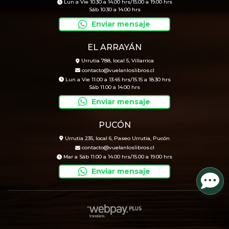
Lun a Vie 10.30 a 14.00 hrs/15.00 a 19.00 hrs
Sáb 10.30 a 14.00 hrs
Enviar mensaje
EL ARRAYÁN
Urrutia 788, local 5, Villarrica
contacto@vuelanloslibros.cl
Lun a Vie 11.00 a 13.45 hrs/15.15 a 18.30 hrs
Sáb 11.00 a 14.00 hrs
Enviar mensaje
PUCÓN
Urrutia 235, local 6, Paseo Urrutia, Pucón
contacto@vuelanloslibros.cl
Mar a Sáb 11.00 a 14.00 hrs/15.00 a 19.00 hrs
Enviar mensaje