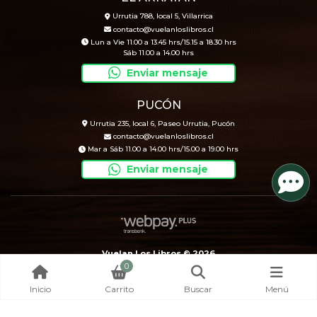
Urrutia 788, local 5, Villarrica
contacto@vuelanloslibros.cl
Lun a Vie 11.00 a 13.45 hrs/15.15 a 18.30 hrs
Sáb 11.00 a 14.00 hrs
Enviar mensaje
PUCÓN
Urrutia 235, local 6, Paseo Urrutia, Pucón
contacto@vuelanloslibros.cl
Mar a Sáb 11.00 a 14.00 hrs/15.00 a 19.00 hrs
Enviar mensaje
Vuelan Los Libros © 2026
0
Creado por
Bsale
Inicio
Carrito
Buscar
Menú