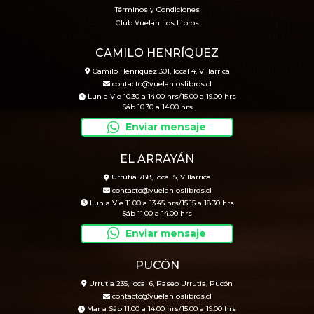
Términos y Condiciones
Club Vuelan Los Libros
CAMILO HENRÍQUEZ
Camilo Henríquez 301, local 4, Villarrica
contacto@vuelanloslibros.cl
Lun a Vie 10.30 a 14.00 hrs/15.00 a 19.00 hrs
Sáb 10.30 a 14.00 hrs
Enviar mensaje
EL ARRAYÁN
Urrutia 788, local 5, Villarrica
contacto@vuelanloslibros.cl
Lun a Vie 11.00 a 13.45 hrs/15.15 a 18.30 hrs
Sáb 11.00 a 14.00 hrs
Enviar mensaje
PUCÓN
Urrutia 235, local 6, Paseo Urrutia, Pucón
contacto@vuelanloslibros.cl
Mar a Sáb 11.00 a 14.00 hrs/15.00 a 19.00 hrs