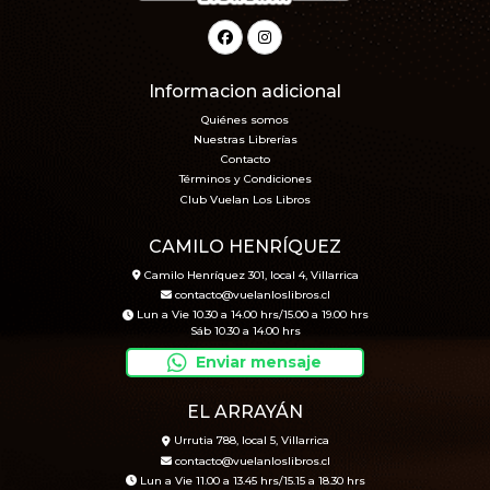
Informacion adicional
Quiénes somos
Nuestras Librerías
Contacto
Términos y Condiciones
Club Vuelan Los Libros
CAMILO HENRÍQUEZ
Camilo Henríquez 301, local 4, Villarrica
contacto@vuelanloslibros.cl
Lun a Vie 10.30 a 14.00 hrs/15.00 a 19.00 hrs
Sáb 10.30 a 14.00 hrs
Enviar mensaje
EL ARRAYÁN
Urrutia 788, local 5, Villarrica
contacto@vuelanloslibros.cl
Lun a Vie 11.00 a 13.45 hrs/15.15 a 18.30 hrs