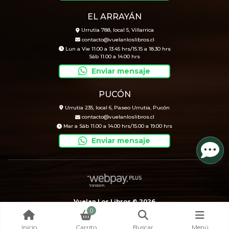
EL ARRAYÁN
Urrutia 788, local 5, Villarrica
contacto@vuelanloslibros.cl
Lun a Vie 11.00 a 13.45 hrs/15.15 a 18.30 hrs
Sáb 11.00 a 14.00 hrs
Enviar mensaje
PUCÓN
Urrutia 235, local 6, Paseo Urrutia, Pucón
contacto@vuelanloslibros.cl
Mar a Sáb 11.00 a 14.00 hrs/15.00 a 19.00 hrs
Enviar mensaje
Vuelan Los Libros © 2026
0
Creado por
Bsale
Inicio
Carrito
Buscar
Menú