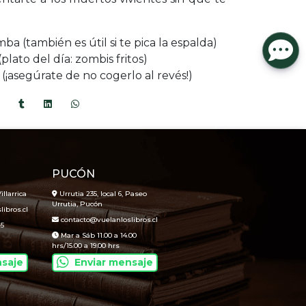
a (también es útil si te pica la espalda)
(plato del día: zombis fritos)
 (¡asegúrate de no cogerlo al revés!)
PUCÓN
illarrica
Urrutia 235, local 6, Paseo
Urrutia, Pucón
ibros.cl
contacto@vuelanloslibros.cl
45
Mar a Sáb 11.00 a 14.00
hrs/15.00 a 19.00 hrs
nsaje
Enviar mensaje