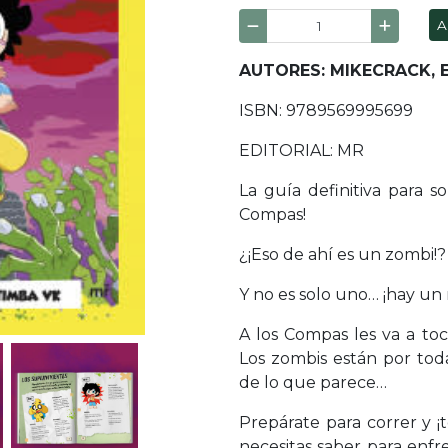
A
AUTORES: MIKECRACK, 
ISBN: 9789569995699
EDITORIAL: MR
La guía definitiva para s
Compas!
¿¡Eso de ahí es un zombi!?
Y no es solo uno… ¡hay un 
A los Compas les va a to
Los zombis están por toda
de lo que parece…
Prepárate para correr y ¡
necesitas saber para enfr