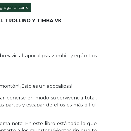
gregar al carro
EL TROLLINO Y TIMBA VK
obrevivir al apocalipsis zombi… ¡según Los
montón! ¡Esto es un apocalipsis!
car ponerse en modo supervivencia total.
s partes y escapar de ellos es más difícil
toma nota! En este libro está todo lo que
entarte a los muertos vivientes sin que te