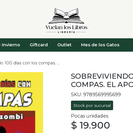
 invierno
Giftcard
Outlet
Mes de los Gatos
días con los compas. el apocalipsis zombi
SOBREVIVIENDO 
COMPAS. EL APO
SKU: 9789569995699
Stock por sucursal
Pocas unidades.
$ 19.900