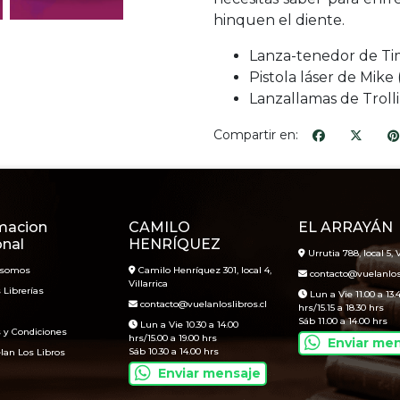
hinquen el diente.
Lanza-tenedor de Timb
Pistola láser de Mike 
Lanzallamas de Trolli
Compartir en:
macion
CAMILO
EL ARRAYÁN
onal
HENRÍQUEZ
Urrutia 788, local 5, V
 somos
Camilo Henríquez 301, local 4,
contacto@vuelanlosl
Villarrica
 Librerías
Lun a Vie 11.00 a 13.
contacto@vuelanloslibros.cl
hrs/15.15 a 18.30 hrs
Sáb 11.00 a 14.00 hrs
Lun a Vie 10.30 a 14.00
 y Condiciones
hrs/15.00 a 19.00 hrs
Enviar me
Sáb 10.30 a 14.00 hrs
lan Los Libros
Enviar mensaje