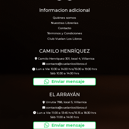
Informacion adicional
Quiénes somos
Nuestras Librerías
Contacto
Términos y Condiciones
Club Vuelan Los Libros
CAMILO HENRÍQUEZ
Camilo Henríquez 301, local 4, Villarrica
contacto@vuelanloslibros.cl
Lun a Vie 10.30 a 14.00 hrs/15.00 a 19.00 hrs
Sáb 10.30 a 14.00 hrs
Enviar mensaje
EL ARRAYÁN
Urrutia 788, local 5, Villarrica
contacto@vuelanloslibros.cl
Lun a Vie 11.00 a 13.45 hrs/15.15 a 18.30 hrs
Sáb 11.00 a 14.00 hrs
Enviar mensaje