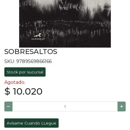
SOBRESALTOS
SKU: 9789569866166
Stock por sucursal
Agotado.
$ 10.020
Avísame Cuando LLegue