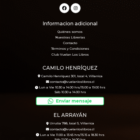
Informacion adicional
Quiénes somos
Nuestras Librerías
Contacto
Términos y Condiciones
Club Vuelan Los Libros
CAMILO HENRÍQUEZ
Camilo Henríquez 301, local 4, Villarrica
contacto@vuelanloslibros.cl
Lun a Vie 10.30 a 14.00 hrs/15.00 a 19.00 hrs
Sáb 10.30 a 14.00 hrs
Enviar mensaje
EL ARRAYÁN
Urrutia 788, local 5, Villarrica
contacto@vuelanloslibros.cl
Lun a Vie 11.00 a 13.45 hrs/15.15 a 18.30 hrs
Sáb 11.00 a 14.00 hrs