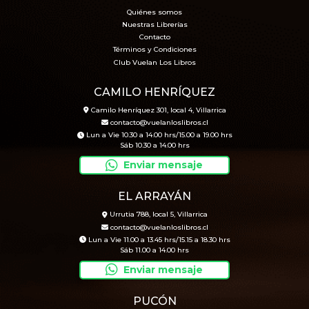
Quiénes somos
Nuestras Librerías
Contacto
Términos y Condiciones
Club Vuelan Los Libros
CAMILO HENRÍQUEZ
Camilo Henríquez 301, local 4, Villarrica
contacto@vuelanloslibros.cl
Lun a Vie 10.30 a 14.00 hrs/15.00 a 19.00 hrs
Sáb 10.30 a 14.00 hrs
Enviar mensaje
EL ARRAYÁN
Urrutia 788, local 5, Villarrica
contacto@vuelanloslibros.cl
Lun a Vie 11.00 a 13.45 hrs/15.15 a 18.30 hrs
Sáb 11.00 a 14.00 hrs
Enviar mensaje
PUCÓN