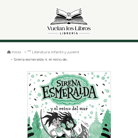
Inicio
Literatura infantil y juvenil
Sirena esmeralda 4: el reino del mar