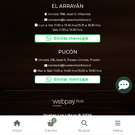
EL ARRAYÁN
Urrutia 788, local 5, Villarrica
contacto@vuelanloslibros.cl
Lun a Vie 11.00 a 13.45 hrs/15.15 a 18.30 hrs
Sáb 11.00 a 14.00 hrs
Enviar mensaje
PUCÓN
Urrutia 235, local 6, Paseo Urrutia, Pucón
contacto@vuelanloslibros.cl
Mar a Sáb 11.00 a 14.00 hrs/15.00 a 19.00 hrs
Enviar mensaje
Vuelan Los Libros © 2026
0
Creado por
Bsale
Inicio
Carrito
Buscar
Menú