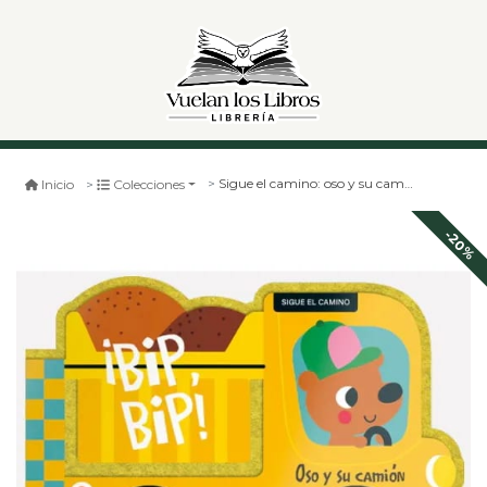
Sigue el camino: oso y su camión. ¡bip, bip!
Inicio
Colecciones
-20%