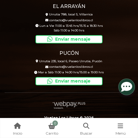
EL ARRAYÁN
Urrutia 788, local 5, Villarrica
contacto@vuelanloslibros.cl
Lun a Vie 11.00 a 13.45 hrs/15.15 a 18.30 hrs
Sáb 11.00 a 14.00 hrs
Enviar mensaje
PUCÓN
Urrutia 235, local 6, Paseo Urrutia, Pucón
contacto@vuelanloslibros.cl
Mar a Sáb 11.00 a 14.00 hrs/15.00 a 19.00 hrs
Enviar mensaje
Vuelan Los Libros © 2026
0
Creado por
Bsale
Inicio
Carrito
Buscar
Menú