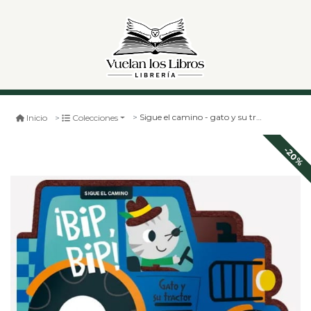
Sigue el camino - gato y su tractor. ¡bip, bip! - contra c
Inicio
Colecciones
-20%