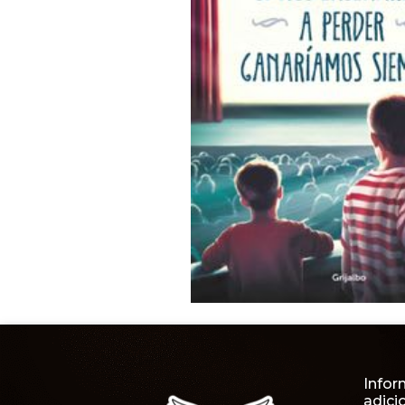
Infor
adici