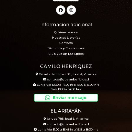
Informacion adicional
Quiénes somos
Nuestras Librerías
Contacto
Términos y Condiciones
Club Vuelan Los Libros
CAMILO HENRÍQUEZ
Camilo Henríquez 301, local 4, Villarrica
contacto@vuelanloslibros.cl
Lun a Vie 10.30 a 14.00 hrs/15.00 a 19.00 hrs
Sáb 10.30 a 14.00 hrs
Enviar mensaje
EL ARRAYÁN
Urrutia 788, local 5, Villarrica
contacto@vuelanloslibros.cl
Lun a Vie 11.00 a 13.45 hrs/15.15 a 18.30 hrs