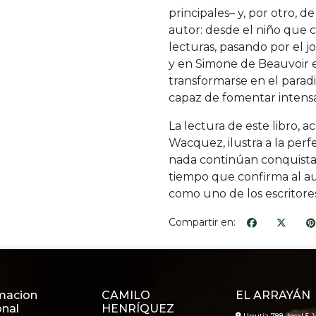
principales– y, por otro, d
autor: desde el niño que 
lecturas, pasando por el j
y en Simone de Beauvoir e
transformarse en el paradi
capaz de fomentar intens
La lectura de este libro, 
Wacquez, ilustra a la perf
nada continúan conquista
tiempo que confirma al a
como uno de los escritores
Compartir en:
macion
CAMILO
EL ARRAYÁN
onal
HENRÍQUEZ
Urrutia 788, local 5, V