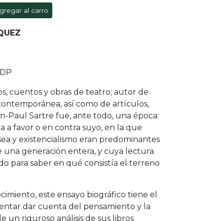
gregar al carro
QUEZ
UDP
os, cuentos y obras de teatro; autor de
ía contemporánea, así como de artículos,
an-Paul Sartre fue, ante todo, una época:
a a favor o en contra suyo, en la que
ea y existencialismo eran predominantes
e una generación entera, y cuya lectura
ado para saber en qué consistía el terreno
ocimiento, este ensayo biográfico tiene el
tentar dar cuenta del pensamiento y la
e un riguroso análisis de sus libros