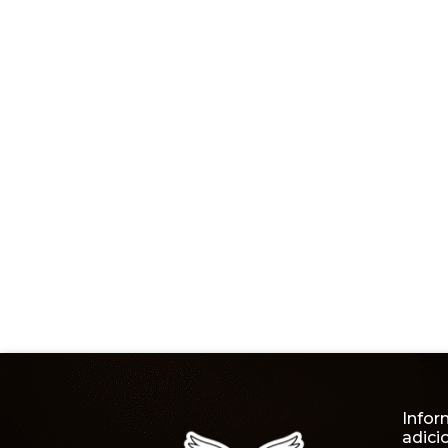
Infor
adici