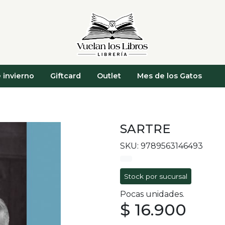
 invierno
Giftcard
Outlet
Mes de los Gatos
SARTRE
SKU: 9789563146493
Stock por sucursal
Pocas unidades.
$ 16.900