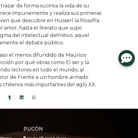
e trazar de forma sucinta la vida de su
crece impunemente y realiza sus primeras
oven que descubre en Husserl la filosofía
l amor, hasta el literato que supo
gma del intelectual definitivo, aquel
amente el debate público.
acaso el menos difundido de Mauricio
ección por qué obras como El ser y la
ndo lectores en todo el mundo, al
utor de Frente a un hombre armado
 chilenos más importantes del siglo XX.
PUCÓN
illarrica
Urrutia 235, local 6, Paseo