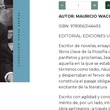
A
AUTOR: MAURICIO WAC
ISBN: 9789563146493
EDITORIAL: EDICIONES 
Escritor de novelas, ensay
libros clave de la filosof
panfletos y proclamas, Je
aquella en la que se estab
términos como tedio, náus
y despertaban el fervor d
constituía el pasaje oblig
excitante de la literatura.
Escrito con agilidad y con
mérito de, por un lado, in
obra sartreanos –a través d