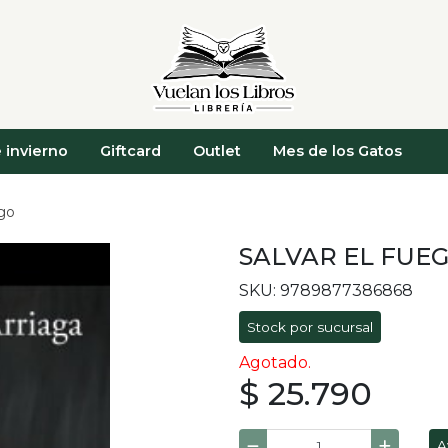
 invierno
Giftcard
Outlet
Mes de los Gatos
ego
SALVAR EL FUE
SKU: 9789877386868
Stock por sucursal
Agotado.
$ 25.790
A