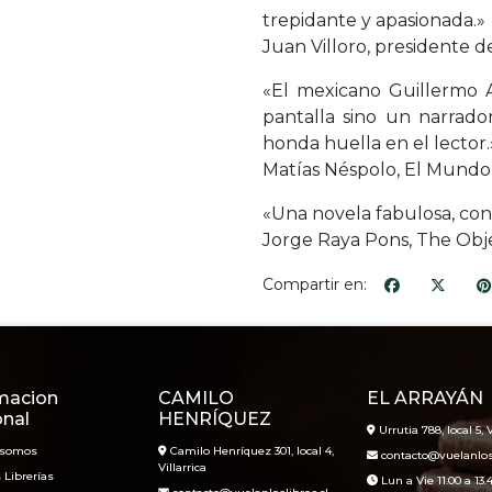
trepidante y apasionada.»
Juan Villoro, presidente d
«El mexicano Guillermo A
pantalla sino un narrador
honda huella en el lector.
Matías Néspolo, El Mundo
«Una novela fabulosa, con
Jorge Raya Pons, The Obj
Compartir en:
macion
CAMILO
EL ARRAYÁN
onal
HENRÍQUEZ
Urrutia 788, local 5, V
 somos
Camilo Henríquez 301, local 4,
contacto@vuelanlosl
Villarrica
 Librerías
Lun a Vie 11.00 a 13.