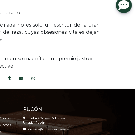
el jurado
rriaga no es solo un escritor de la gran
 de raza, cuyas obsesiones vitales dejan
»
 un pulso magnífico; un premio justo.»
ective
PUCÓN
illarrica
Urrutia 235, local 6, Paseo
Urrutia, Pucón
ibros.cl
contacto@vuelanloslibros.cl
45