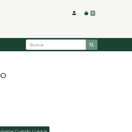
0
GO
vísame Cuando LLegue