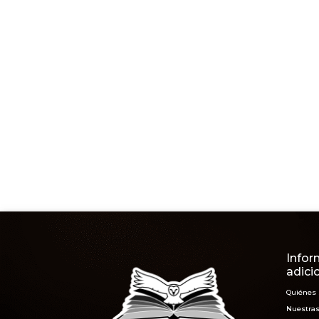
Infor
adici
Quiénes
Nuestras