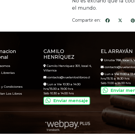
No es extraño que la coci
el mundo.
Compartir en:
macion
CAMILO
EL ARRAYÁN
onal
HENRÍQUEZ
Urrutia 788, local 5, V
 somos
Camilo Henríquez 301, local 4,
contacto@vuelanlosl
Villarrica
 Librerías
Lun a Vie 11.00 a 13.
contacto@vuelanloslibros.cl
hrs/15.15 a 18.30 hrs
Sáb 11.00 a 14.00 hrs
Lun a Vie 10.30 a 14.00
 y Condiciones
hrs/15.00 a 19.00 hrs
Enviar me
Sáb 10.30 a 14.00 hrs
lan Los Libros
Enviar mensaje