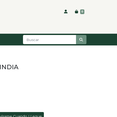
0
INDIA
vísame Cuando LLegue