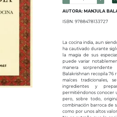
AUTORA: MANJULA BAL
ISBN: 9788478133727
La cocina india, aun sien
ha cautivado durante sig
la magia de sus especia
puede variar notablemen
manera sorprendente 
Balakrishnan recopila 76 r
maíces tradicionales, 
ingredientes y prepa
permitiéndonos conocer un
pero, sobre todo, origi
combinación barroca de sa
como por unos altos valore