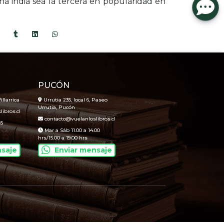
na india sea la tercera en popularidad en
PUCÓN
illarrica
Urrutia 235, local 6, Paseo
Urrutia, Pucón
ibros.cl
contacto@vuelanloslibros.cl
45
Mar a Sáb 11.00 a 14.00
hrs/15.00 a 19.00 hrs
nsaje
Enviar mensaje