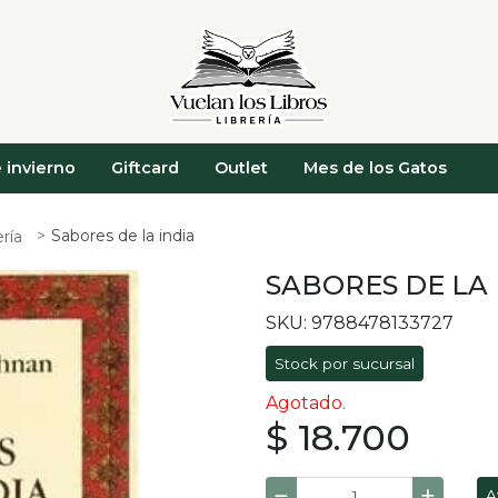
 invierno
Giftcard
Outlet
Mes de los Gatos
Sabores de la india
ría
SABORES DE LA 
SKU: 9788478133727
Stock por sucursal
Agotado.
$ 18.700
A