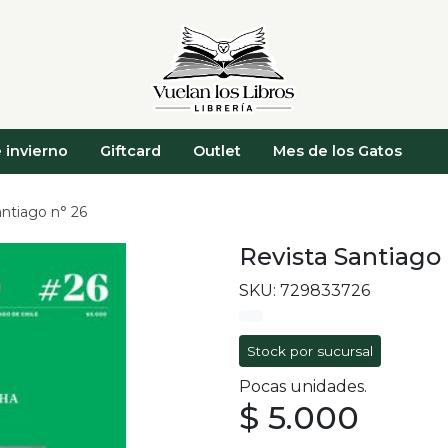
 invierno
Giftcard
Outlet
Mes de los Gatos
antiago n° 26
Revista Santiago
SKU: 729833726
Stock por sucursal
Pocas unidades.
$ 5.000