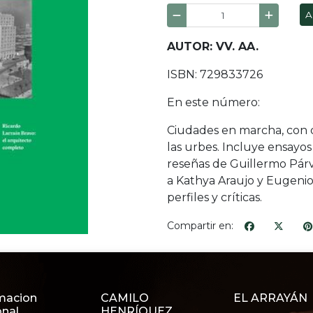
A
AUTOR: VV. AA.
ISBN: 729833726
En este número:
Ciudades en marcha, con di
las urbes. Incluye ensay
reseñas de Guillermo Párv
a Kathya Araujo y Eugenio
perfiles y críticas.
Compartir en:
macion
CAMILO
EL ARRAYÁN
onal
HENRÍQUEZ