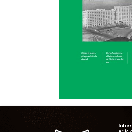
Infor
adici