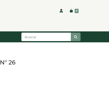
0
 N° 26