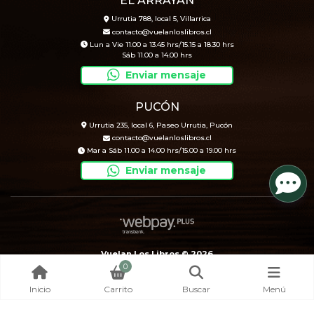
EL ARRAYÁN
Urrutia 788, local 5, Villarrica
contacto@vuelanloslibros.cl
Lun a Vie 11.00 a 13.45 hrs/15.15 a 18.30 hrs
Sáb 11.00 a 14.00 hrs
Enviar mensaje
PUCÓN
Urrutia 235, local 6, Paseo Urrutia, Pucón
contacto@vuelanloslibros.cl
Mar a Sáb 11.00 a 14.00 hrs/15.00 a 19.00 hrs
Enviar mensaje
Vuelan Los Libros © 2026
0
Creado por
Bsale
Inicio
Carrito
Buscar
Menú