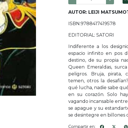
AUTOR: LEIJI MATSUM
ISBN:9788417419578
EDITORIAL: SATORI
Indiferente a los designi
espacio infinito en pos
destino, de su propia n
Queen Emeraldas, surca 
peligros. Bruja, pirata,
temen, otros la desafía
qué lucha, nadie sabe qué
en su corazón. Solo hay
vagando incansable entre l
se apague y su estandarte
se desintegre en billones
Compartir en: