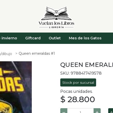
 invierno
Giftcard
Outlet
Mes de los Gatos
Queen emeraldas #1
/dibujo
QUEEN EMERAL
SKU: 9788417419578
Stock por sucursal
Pocas unidades.
$ 28.800
A