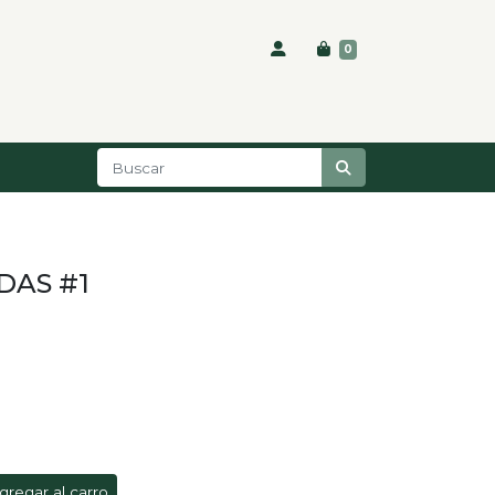
0
DAS #1
gregar al carro