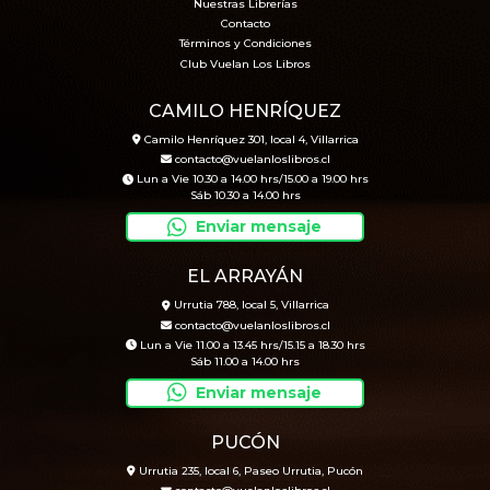
Nuestras Librerías
Contacto
Términos y Condiciones
Club Vuelan Los Libros
CAMILO HENRÍQUEZ
Camilo Henríquez 301, local 4, Villarrica
contacto@vuelanloslibros.cl
Lun a Vie 10.30 a 14.00 hrs/15.00 a 19.00 hrs
Sáb 10.30 a 14.00 hrs
Enviar mensaje
EL ARRAYÁN
Urrutia 788, local 5, Villarrica
contacto@vuelanloslibros.cl
Lun a Vie 11.00 a 13.45 hrs/15.15 a 18.30 hrs
Sáb 11.00 a 14.00 hrs
Enviar mensaje
PUCÓN
Urrutia 235, local 6, Paseo Urrutia, Pucón