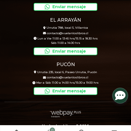
Enviar mensaje
EL ARRAYÁN
Urrutia 788, local 5, Villarrica
contacto@vuelanloslibros.cl
Lun a Vie 11.00 a 13.45 hrs/15.15 a 18.30 hrs
Sáb 11.00 a 14.00 hrs
Enviar mensaje
PUCÓN
Urrutia 235, local 6, Paseo Urrutia, Pucón
contacto@vuelanloslibros.cl
Mar a Sáb 11.00 a 14.00 hrs/15.00 a 19.00 hrs
Enviar mensaje
Vuelan Los Libros © 2026
0