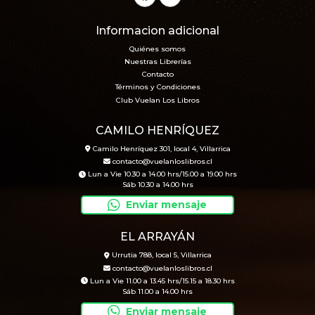
Informacion adicional
Quiénes somos
Nuestras Librerías
Contacto
Términos y Condiciones
Club Vuelan Los Libros
CAMILO HENRÍQUEZ
Camilo Henríquez 301, local 4, Villarrica
contacto@vuelanloslibros.cl
Lun a Vie 10.30 a 14.00 hrs/15.00 a 19.00 hrs
Sáb 10.30 a 14.00 hrs
Enviar mensaje
EL ARRAYÁN
Urrutia 788, local 5, Villarrica
contacto@vuelanloslibros.cl
Lun a Vie 11.00 a 13.45 hrs/15.15 a 18.30 hrs
Sáb 11.00 a 14.00 hrs
Enviar mensaje