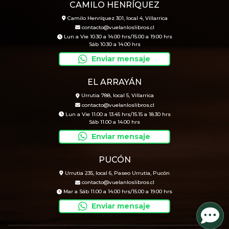
CAMILO HENRÍQUEZ
Camilo Henríquez 301, local 4, Villarrica
contacto@vuelanloslibros.cl
Lun a Vie 10.30 a 14.00 hrs/15.00 a 19.00 hrs
Sáb 10.30 a 14.00 hrs
Enviar mensaje
EL ARRAYÁN
Urrutia 788, local 5, Villarrica
contacto@vuelanloslibros.cl
Lun a Vie 11.00 a 13.45 hrs/15.15 a 18.30 hrs
Sáb 11.00 a 14.00 hrs
Enviar mensaje
PUCÓN
Urrutia 235, local 6, Paseo Urrutia, Pucón
contacto@vuelanloslibros.cl
Mar a Sáb 11.00 a 14.00 hrs/15.00 a 19.00 hrs
Enviar mensaje