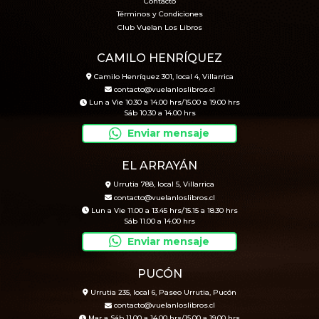
Contacto
Términos y Condiciones
Club Vuelan Los Libros
CAMILO HENRÍQUEZ
Camilo Henríquez 301, local 4, Villarrica
contacto@vuelanloslibros.cl
Lun a Vie 10.30 a 14.00 hrs/15.00 a 19.00 hrs
Sáb 10.30 a 14.00 hrs
Enviar mensaje
EL ARRAYÁN
Urrutia 788, local 5, Villarrica
contacto@vuelanloslibros.cl
Lun a Vie 11.00 a 13.45 hrs/15.15 a 18.30 hrs
Sáb 11.00 a 14.00 hrs
Enviar mensaje
PUCÓN
Urrutia 235, local 6, Paseo Urrutia, Pucón
contacto@vuelanloslibros.cl
Mar a Sáb 11.00 a 14.00 hrs/15.00 a 19.00 hrs