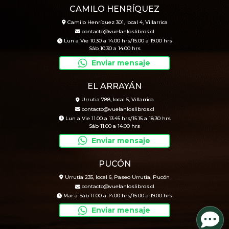
CAMILO HENRÍQUEZ
Camilo Henríquez 301, local 4, Villarrica
contacto@vuelanloslibros.cl
Lun a Vie 10.30 a 14.00 hrs/15.00 a 19.00 hrs
Sáb 10.30 a 14.00 hrs
Enviar mensaje
EL ARRAYÁN
Urrutia 788, local 5, Villarrica
contacto@vuelanloslibros.cl
Lun a Vie 11.00 a 13.45 hrs/15.15 a 18.30 hrs
Sáb 11.00 a 14.00 hrs
Enviar mensaje
PUCÓN
Urrutia 235, local 6, Paseo Urrutia, Pucón
contacto@vuelanloslibros.cl
Mar a Sáb 11.00 a 14.00 hrs/15.00 a 19.00 hrs
Enviar mensaje