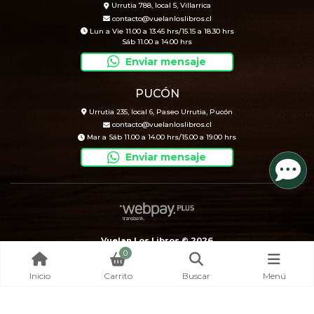
Urrutia 788, local 5, Villarrica
contacto@vuelanloslibros.cl
Lun a Vie 11.00 a 13.45 hrs/15.15 a 18.30 hrs
Sáb 11.00 a 14.00 hrs
Enviar mensaje
PUCÓN
Urrutia 235, local 6, Paseo Urrutia, Pucón
contacto@vuelanloslibros.cl
Mar a Sáb 11.00 a 14.00 hrs/15.00 a 19.00 hrs
Enviar mensaje
Vuelan Los Libros © 2026
0
Creado por
Bsale
Inicio
Carrito
Buscar
Menú