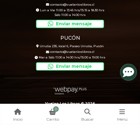
contacto@vuelanloslibros.cl
Lun a Vie 11.00 a 13.45 hrs/15.15 a 18.30 hrs
Sáb 11.00 a 14.00 hrs
Enviar mensaje
PUCÓN
Urrutia 235, local 6, Paseo Urrutia, Pucón
contacto@vuelanloslibros.cl
Mar a Sáb 11.00 a 14.00 hrs/15.00 a 19.00 hrs
Enviar mensaje
Vuelan Los Libros © 2026
0
Creado por
Bsale
Inicio
Carrito
Buscar
Menú