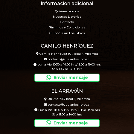
Informacion adicional
Quiénes somos
Nuestras Librerías
Contacto
Términos y Condiciones
Club Vuelan Los Libros
CAMILO HENRÍQUEZ
Camilo Henríquez 301, local 4, Villarrica
contacto@vuelanloslibros.cl
Lun a Vie 10.30 a 14.00 hrs/15.00 a 19.00 hrs
Sáb 10.30 a 14.00 hrs
Enviar mensaje
EL ARRAYÁN
Urrutia 788, local 5, Villarrica
contacto@vuelanloslibros.cl
Lun a Vie 11.00 a 13.45 hrs/15.15 a 18.30 hrs
Sáb 11.00 a 14.00 hrs
Enviar mensaje