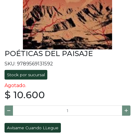
POÉTICAS DEL PAISAJE
SKU: 9789569131592
Stock por sucursal
Agotado.
$ 10.600
Avísame Cuando LLegue