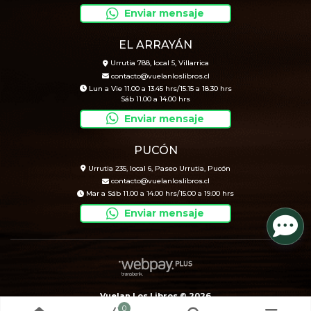
Enviar mensaje
EL ARRAYÁN
Urrutia 788, local 5, Villarrica
contacto@vuelanloslibros.cl
Lun a Vie 11.00 a 13.45 hrs/15.15 a 18.30 hrs
Sáb 11.00 a 14.00 hrs
Enviar mensaje
PUCÓN
Urrutia 235, local 6, Paseo Urrutia, Pucón
contacto@vuelanloslibros.cl
Mar a Sáb 11.00 a 14.00 hrs/15.00 a 19.00 hrs
Enviar mensaje
Vuelan Los Libros © 2026
0
Creado por
Bsale