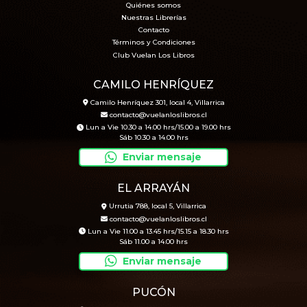
Quiénes somos
Nuestras Librerías
Contacto
Términos y Condiciones
Club Vuelan Los Libros
CAMILO HENRÍQUEZ
Camilo Henríquez 301, local 4, Villarrica
contacto@vuelanloslibros.cl
Lun a Vie 10.30 a 14.00 hrs/15.00 a 19.00 hrs
Sáb 10.30 a 14.00 hrs
Enviar mensaje
EL ARRAYÁN
Urrutia 788, local 5, Villarrica
contacto@vuelanloslibros.cl
Lun a Vie 11.00 a 13.45 hrs/15.15 a 18.30 hrs
Sáb 11.00 a 14.00 hrs
Enviar mensaje
PUCÓN