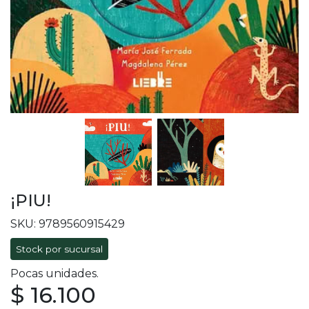
¡PIU!
SKU: 9789560915429
Stock por sucursal
Pocas unidades.
$ 16.100