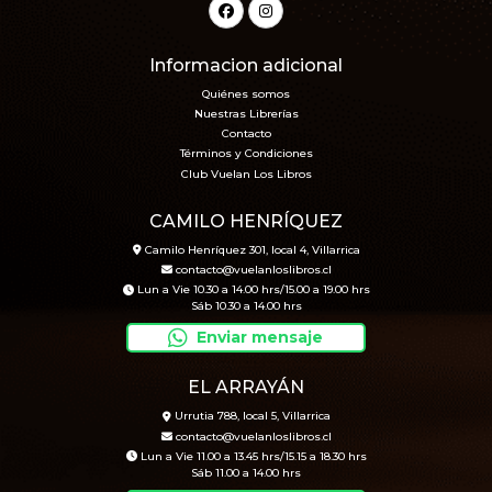
Informacion adicional
Quiénes somos
Nuestras Librerías
Contacto
Términos y Condiciones
Club Vuelan Los Libros
CAMILO HENRÍQUEZ
Camilo Henríquez 301, local 4, Villarrica
contacto@vuelanloslibros.cl
Lun a Vie 10.30 a 14.00 hrs/15.00 a 19.00 hrs
Sáb 10.30 a 14.00 hrs
Enviar mensaje
EL ARRAYÁN
Urrutia 788, local 5, Villarrica
contacto@vuelanloslibros.cl
Lun a Vie 11.00 a 13.45 hrs/15.15 a 18.30 hrs
Sáb 11.00 a 14.00 hrs